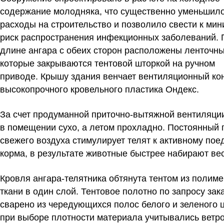
содержание молодняка, что существенно уменьшил
расходы на строительство и позволило свести к ми
риск распространения инфекционных заболеваний. 
длине ангара с обеих сторон расположены ленточны
которые закрываются тентовой шторкой на ручном
приводе. Крышу здания венчает вентиляционный кон
высокопрочного кровельного пластика Ондекс.
За счет продуманной приточно-вытяжной вентиляци
в помещении сухо, а летом прохладно. Постоянный 
свежего воздуха стимулирует телят к активному по
корма, в результате животные быстрее набирают вес
Кровля ангара-телятника обтянута тентом из полим
ткани в один слой. Тентовое полотно по запросу зак
сварено из чередующихся полос белого и зеленого ц
при выборе плотности материала учитывались ветр