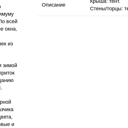
Крыша: тент.
Описание
о
Стены/торцы: т
нимуму
По всей
е окна,
ек из
и зимой
приток
еданию
.
ерной
азчика
вета,
овые и