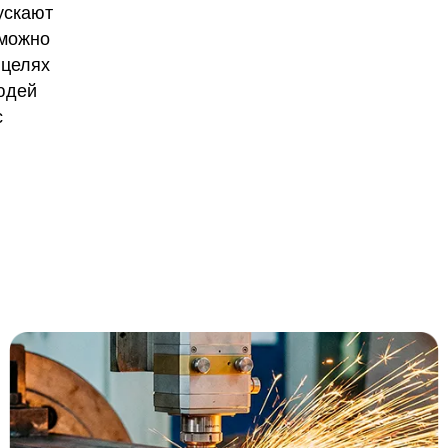
ускают
 можно
 целях
юдей
с