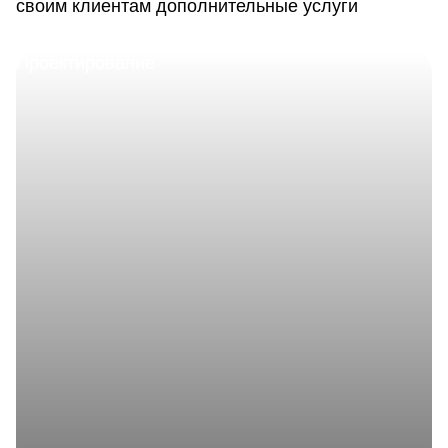
своим клиентам дополнительные услуги
Проектирование
Предлагая изготовление металлоконструкций на заказ,
мы обеспечиваем полный комплекс проектных услуг,
включая проектирование или выполнение отдельных
этапов, в зависимости от потребностей клиента.