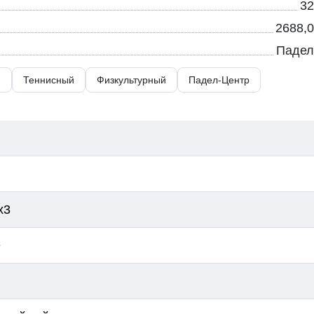
32
2688,0
Падел
й
Теннисный
Физкультурный
Падел-Центр
х3
е