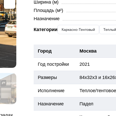
Ширина (м)
Площадь (м²)
Назначение
Категории
Каркасно-Тентовый
Теплы
Город
Москва
Год постройки
2021
Размеры
84х32х3 и 16х26
Исполнение
Теплое/тентово
Назначение
Падел
тзалах