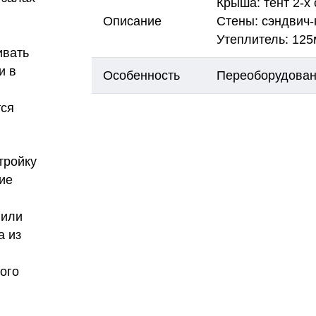
Крыша: тент 2-х
Описание
Стены: сэндвич
Утеплитель: 125
ивать
и в
Особенность
Переоборудован
тся
тройку
ие
 или
а из
ого