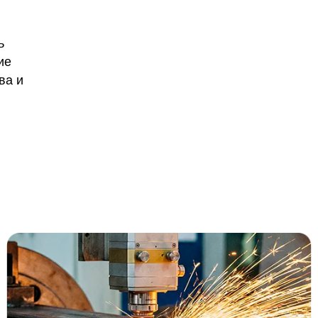
ь
ие
ва и