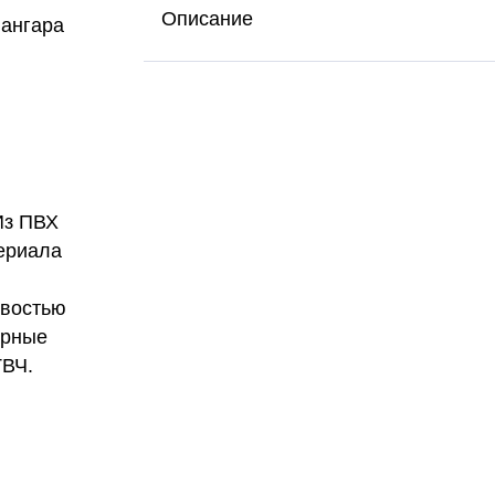
Описание
 ангара
Из ПВХ
ериала
ивостью
арные
ТВЧ.