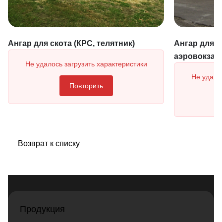
Ангар для скота (КРС, телятник)
Ангар для а
аэровокзал
Не удалось загрузить характеристики
Не удало
Повторить
Возврат к списку
Продукция