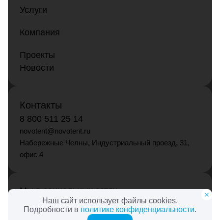
Услуги
Компания
Проекты
Новости
Контакты
8 800 511 25 14
novotent@novotent.ru
Набережные Челны, Индустриальный проезд, 31,
офис 4
Мы в социальных сетях
Наш сайт использует файлы cookies.
Подробности в
политике конфиденциальности
.