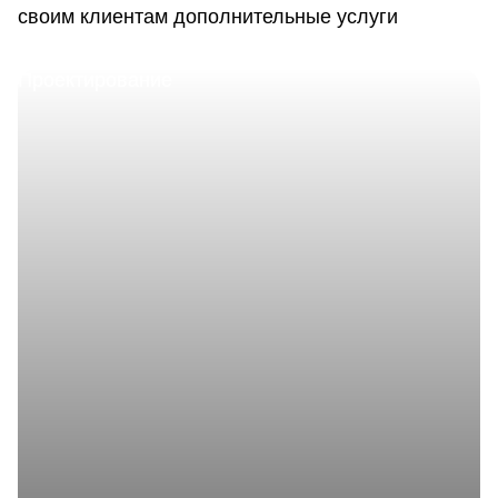
своим клиентам дополнительные услуги
Проектирование
Предлагая изготовление металлоконструкций на заказ,
мы обеспечиваем полный комплекс проектных услуг,
включая проектирование или выполнение отдельных
этапов, в зависимости от потребностей клиента.