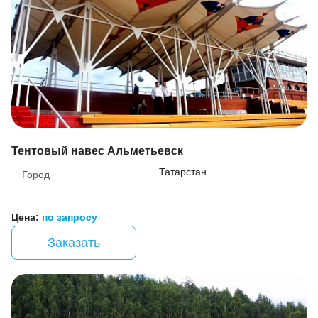
Тентовый навес Альметьевск
Татарстан
Город
Цена:
по запросу
Заказать