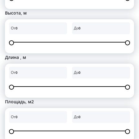
Высота, м
От
До
0
0
Длина , м
От
До
0
0
Площадь, м2
От
До
0
0