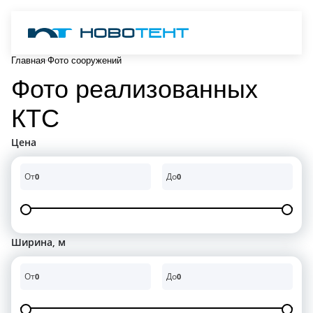
Главная
Фото сооружений
Фото реализованных
КТС
Цена
От
До
0
0
Ширина, м
От
До
0
0