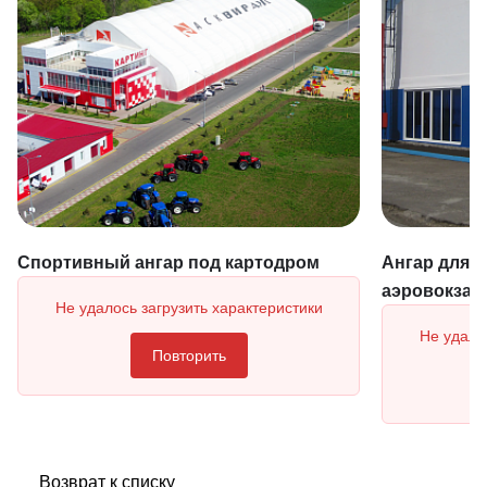
Спортивный ангар под картодром
Ангар для а
аэровокзал
Не удалось загрузить характеристики
Не удало
Повторить
Возврат к списку