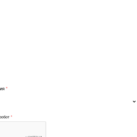
ния
*
 робот
*