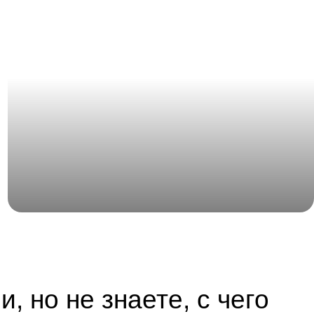
сооружений современными инженерными системами. Мы
обеспечиваем проектирование и установку систем
электроснабжения, вентиляции, отопления и освещения,
создавая комфортные условия для эксплуатации ангаров,
павильонов и спортивных сооружений круглый год.
и, но не знаете, с чего