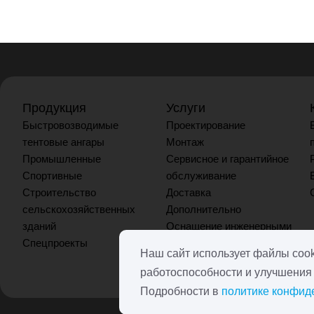
Продукция
Услуги
Быстровозводимые
Проектирование
тентовые ангары
Монтаж
Промышленные
Сервисное и гарантийное
Спортивные
обслуживание
Строительство
Доставка
сельскохозяйственных
Дополнительно
зданий
Оснащение инженерными
Спецпроекты
системами
Наш сайт использует файлы cook
работоспособности и улучшения
Подробности в
политике конфид