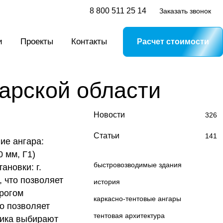
8 800 511 25 14
Заказать звонок
и
Проекты
Контакты
Расчет стоимости
арской области
Новости
326
Статьи
141
ие ангара:
 мм, Г1)
быстровозводимые здания
ановки: г.
 что позволяет
история
трогом
каркасно-тентовые ангары
то позволяет
тентовая архитектура
щика выбирают