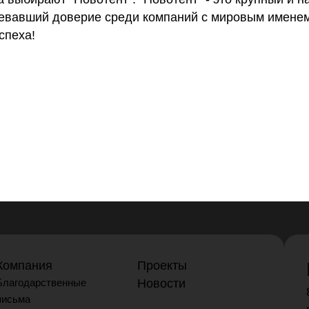
оевавший доверие среди компаний с мировым именем
спеха!
Компания
Проекты
Благодарственные
Новости
письма