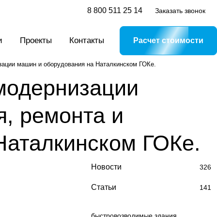
8 800 511 25 14
Заказать звонок
и
Проекты
Контакты
Расчет стоимости
зации машин и оборудования на Наталкинском ГОКе.
 модернизации
, ремонта и
Наталкинском ГОКе.
Новости
326
Статьи
141
быстровозводимые здания