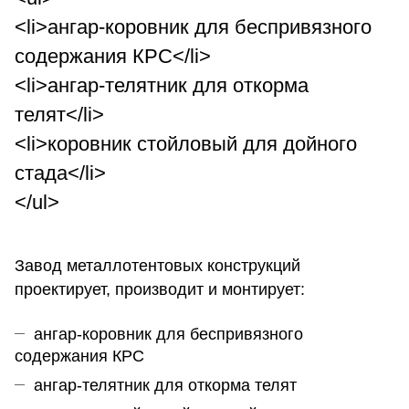
<li>ангар-коровник для беспривязного
содержания КРС</li>
<li>ангар-телятник для откорма
телят</li>
<li>коровник стойловый для дойного
стада</li>
</ul>
Завод металлотентовых конструкций
проектирует, производит и монтирует:
ангар-коровник для беспривязного
содержания КРС
ангар-телятник для откорма телят