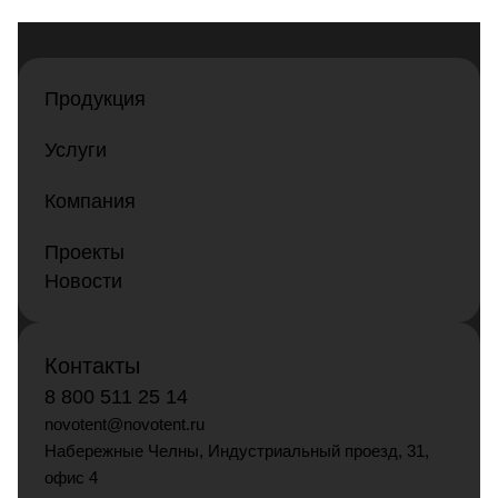
Продукция
Услуги
Компания
Проекты
Новости
Контакты
8 800 511 25 14
novotent@novotent.ru
Набережные Челны, Индустриальный проезд, 31,
офис 4