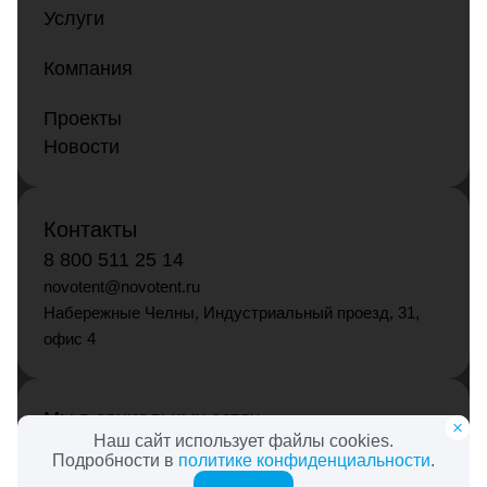
Услуги
Компания
Проекты
Новости
Контакты
8 800 511 25 14
novotent@novotent.ru
Набережные Челны, Индустриальный проезд, 31,
офис 4
Мы в социальных сетях
Наш сайт использует файлы cookies.
Подробности в
политике конфиденциальности
.