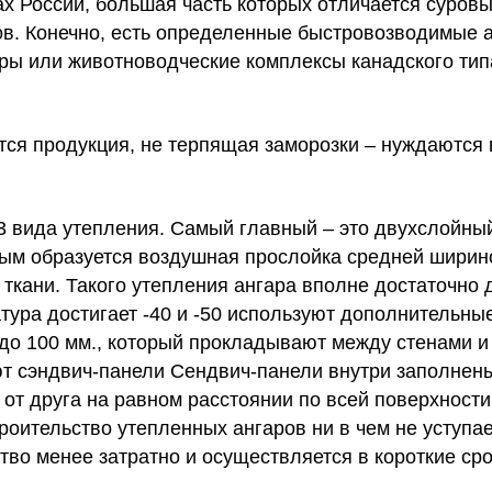
х России, большая часть которых отличается суров
ов. Конечно, есть определенные быстровозводимые 
тры или животноводческие комплексы канадского ти
тся продукция, не терпящая заморозки – нуждаются 
 вида утепления. Самый главный – это двухслойный 
амым образуется воздушная прослойка средней ширин
ткани. Такого утепления ангара вполне достаточно 
тура достигает -40 и -50 используют дополнительны
 до 100 мм., который прокладывают между стенами и
уют сэндвич-панели Сендвич-панели внутри заполне
от друга на равном расстоянии по всей поверхности
роительство утепленных ангаров ни в чем не уступа
тво менее затратно и осуществляется в короткие ср