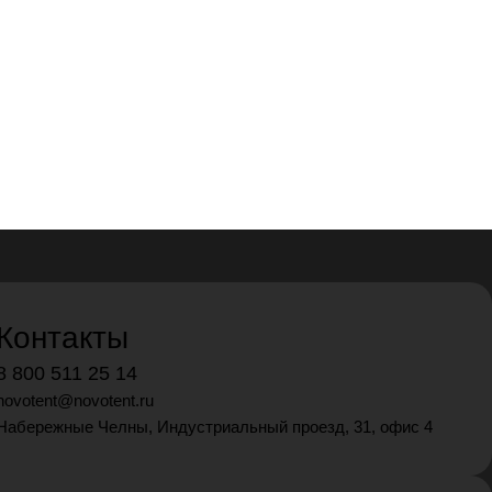
Контакты
8 800 511 25 14
novotent@novotent.ru
Набережные Челны, Индустриальный проезд, 31, офис 4