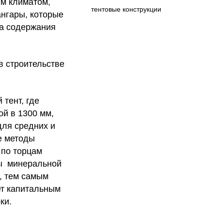
ым климатом,
тентовые конструкции
ангары, которые
па содержания
в строительстве
тент, где
ой в 1300 мм,
для средних и
е методы
 по торцам
ны минеральной
, тем самым
ет капитальным
оки.