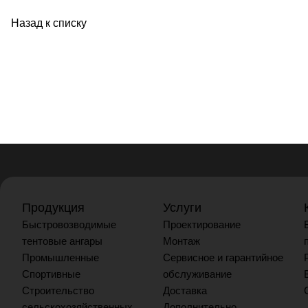
Назад к списку
Продукция
Услуги
Быстровозводимые
Проектирование
тентовые ангары
Монтаж
Промышленные
Сервисное и гарантийное
Спортивные
обслуживание
Строительство
Доставка
сельскохозяйственных
Дополнительно