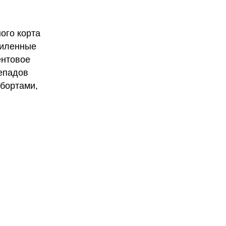
ного корта
силенные
ентовое
епадов
 бортами,