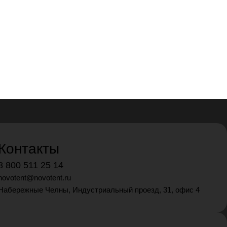
Контакты
8 800 511 25 14
novotent@novotent.ru
Набережные Челны, Индустриальный проезд, 31, офис 4