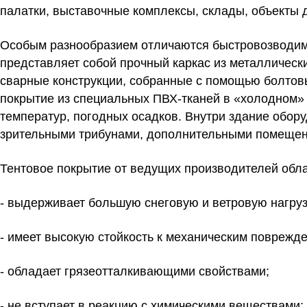
палатки, выставочные комплексы, склады, объекты д
Особым разнообразием отличаются
быстровозводим
представляет собой прочный каркас из металлически
сварные конструкции, собранные с помощью болтов
покрытие из специальных ПВХ-тканей в «холодном» 
температур, погодных осадков. Внутри здание обор
зрительными трибунами, дополнительными помещени
Тентовое покрытие от ведущих производителей обл
- выдерживает большую снеговую и ветровую нагруз
- имеет высокую стойкость к механическим поврежд
- обладает грязеотталкивающими свойствами;
- не вступает в реакцию с химическими веществами;