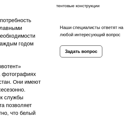
тентовые конструкции
 потребность
Наши специалисты ответят на
 главными
любой интересующий вопрос
 необходимости
 каждым годом
Задать вопрос
овотент»
На фотографиях
стан. Они имеют
сесезонно.
ок службы
та позволяет
тно, что белый