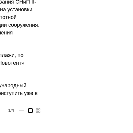
вания СНиП II-
на установки
тотной
ции сооружения.
шения
ллажи, по
Новотент»
дународный
иступить уже в
1
/4
—