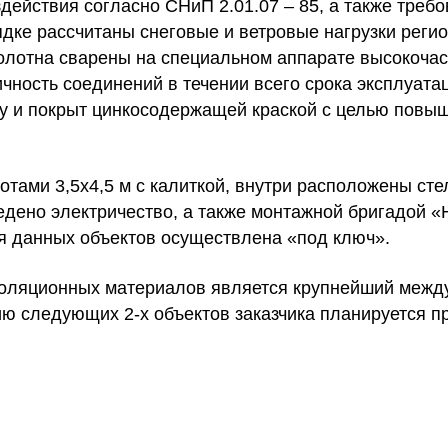
действия согласно СНиП 2.01.07 – 85, а также требо
дке рассчитаны снеговые и ветровые нагрузки регио
олотна сварены на специальном аппарате высокочас
ичность соединений в течении всего срока эксплуата
у и покрыт цинкосодержащей краской с целью повы
ами 3,5х4,5 м с калиткой, внутри расположены сте
дено электричество, а также монтажной бригадой «
я данных объектов осуществлена «под ключ».
изоляционных материалов является крупнейший меж
ю следующих 2-х объектов заказчика планируется пр