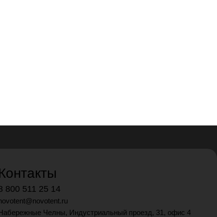
Контакты
8 800 511 25 14
novotent@novotent.ru
Набережные Челны, Индустриальный проезд, 31, офис 4