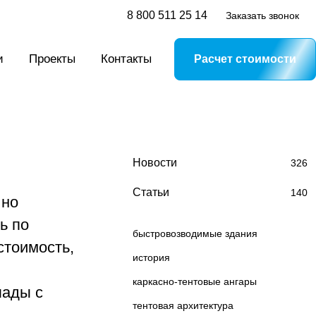
8 800 511 25 14
Заказать звонок
и
Проекты
Контакты
Расчет стоимости
Новости
326
Статьи
140
 но
ь по
быстровозводимые здания
стоимость,
история
каркасно-тентовые ангары
лады с
тентовая архитектура