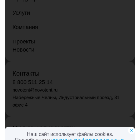
Услуги
Компания
Проекты
Новости
Контакты
8 800 511 25 14
novotent@novotent.ru
Набережные Челны, Индустриальный проезд, 31,
офис 4
Мы в социальных сетях
Наш сайт использует файлы cookies.
Подробности в
политике конфиденциальности
.