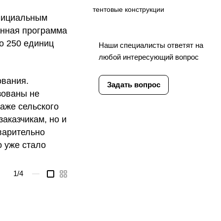
тентовые конструкции
официальным
онная программа
о 250 единиц
Наши специалисты ответят на
любой интересующий вопрос
ования.
Задать вопрос
зованы не
даже сельского
аказчикам, но и
варительно
о уже стало
1
/4
—