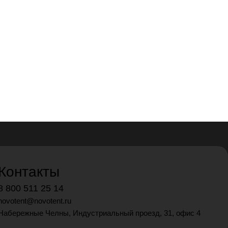
Контакты
8 800 511 25 14
novotent@novotent.ru
Набережные Челны, Индустриальный проезд, 31, офис 4