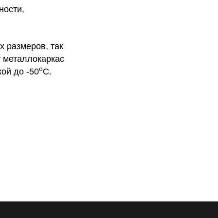
ности,
 размеров, так
у металлокаркас
о
ой до -50
С.